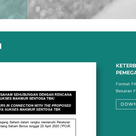
I
KETERB
PEMEG
Format Fi
Besaran F
DOW